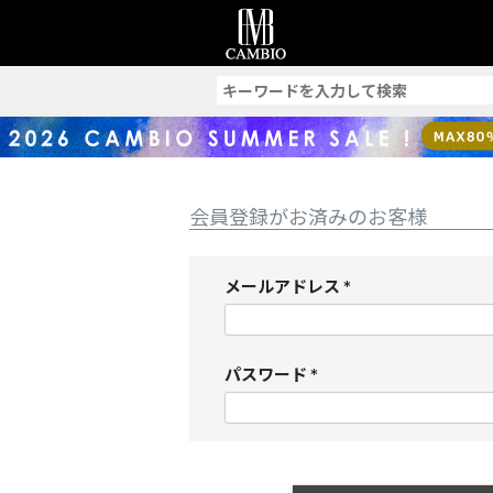
索
会員登録がお済みのお客様
メールアドレス
(
必
須
パスワード
)
(
必
須
)