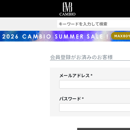
索
会員登録がお済みのお客様
メールアドレス
(
必
須
パスワード
)
(
必
須
)