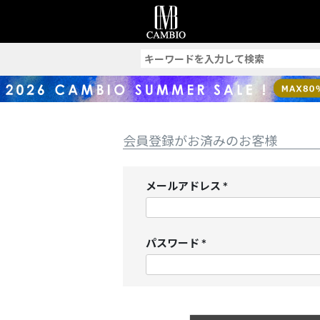
索
会員登録がお済みのお客様
メールアドレス
(
必
須
パスワード
)
(
必
須
)