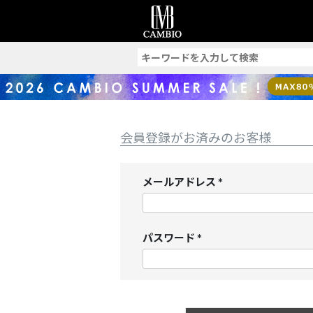
索
会員登録がお済みのお客様
メールアドレス
(
必
須
パスワード
)
(
必
須
)