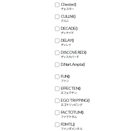
Chester
()
CULLNI
()
DECADE
()
DELAY
()
DISCOVERED
()
D.Nart.Ampta
()
FUN
()
EFFECTEN
()
EGO TRIPPING
()
FACTOTUM
()
FDMTL
()