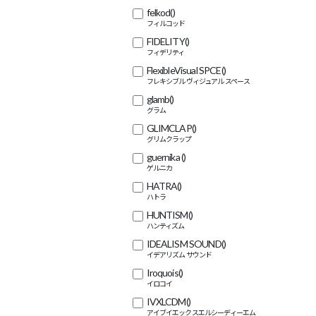
felkod
()
FIDELITY
()
FlexibleVisual SPCE
()
glamb
()
GLIMCLAP
()
guernika
()
HATRA
()
HUNTISM
()
IDEALISM SOUND
()
Iroquois
()
IVXLCDM
()