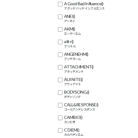
A Good Bad Influence
()
ANEI
()
AKM
()
a lit r
()
ANGENEHM
()
ATTACHMENT
()
AUI NITE
()
BODYSONG.
()
CALL&RESPONSE
()
CAMBIO
()
C DIEM
()