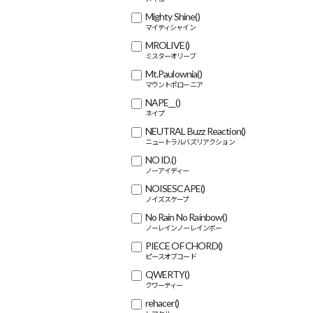
Mighty Shine
()
MROLIVE
()
Mt.Paulownia
()
NAPE__
()
NEUTRAL Buzz Reaction
()
NO ID.
()
NOISESCAPE
()
No Rain No Rainbow
()
PIECE OF CHORD
()
QWERTY
()
rehacer
()