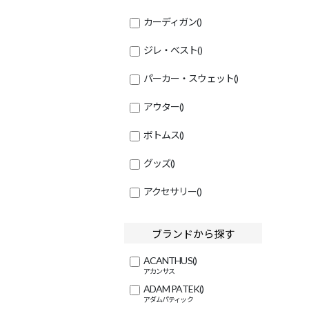
カーディガン
()
ジレ・ベスト
()
パーカー・スウェット
()
アウター
()
ボトムス
()
グッズ
()
アクセサリー
()
ブランドから探す
ACANTHUS
()
ADAM PATEK
()