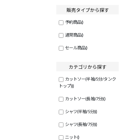
販売タイプから探す
予約商品
()
通常商品
()
セール商品
()
カテゴリから探す
カットソー(半袖/5分/タンク
トップ)
()
カットソー(長袖/7分)
()
シャツ(半袖/5分)
()
シャツ(長袖/7分)
()
ニット
()