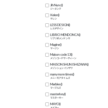
Jih Nunc
()
Kelen
()
LESS DESIGN
()
LIBRIO MENDONCA
()
Magine
()
Maison code 13
()
MAISON SHUN ISHIZAWA
()
many more times
()
Marbles
()
masterkey
()
MAYO
()