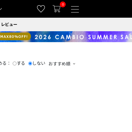
0
ン
レビュー
める：
する
しない