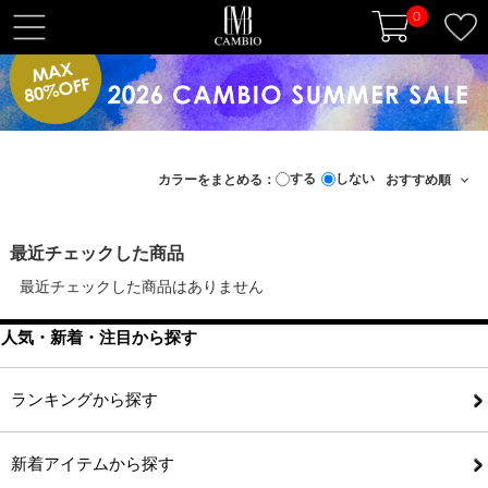
0
t
o
g
g
l
e
する
しない
カラーをまとめる：
n
a
v
最近チェックした商品
i
最近チェックした商品はありません
g
a
人気・新着・注目から探す
t
i
o
ランキングから探す
n
新着アイテムから探す