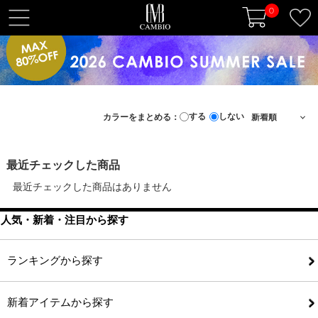
0
t
o
g
g
l
e
する
しない
カラーをまとめる：
n
a
v
最近チェックした商品
i
最近チェックした商品はありません
g
a
人気・新着・注目から探す
t
i
o
ランキングから探す
n
新着アイテムから探す