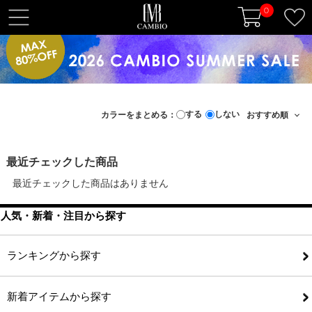
0
t
o
g
g
l
e
する
しない
カラーをまとめる：
n
a
v
最近チェックした商品
i
最近チェックした商品はありません
g
a
人気・新着・注目から探す
t
i
o
ランキングから探す
n
新着アイテムから探す