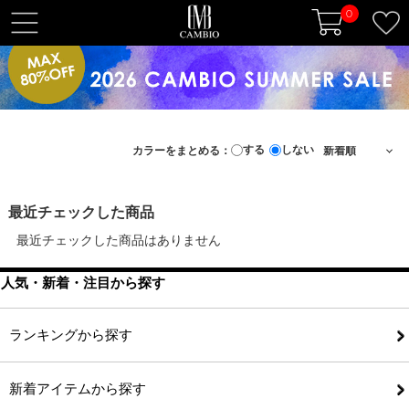
0
t
o
g
g
l
e
する
しない
カラーをまとめる：
n
a
v
最近チェックした商品
i
最近チェックした商品はありません
g
a
人気・新着・注目から探す
t
i
o
ランキングから探す
n
新着アイテムから探す