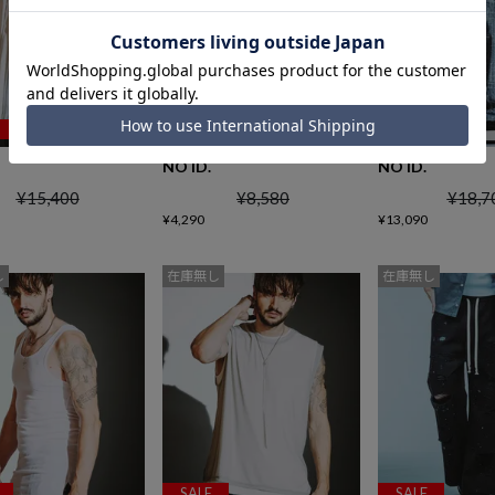
SALE
SALE
NO ID.
NO ID.
¥
15,400
¥
8,580
¥
18,7
¥
4,290
¥
13,090
し
在庫無し
在庫無し
SALE
SALE