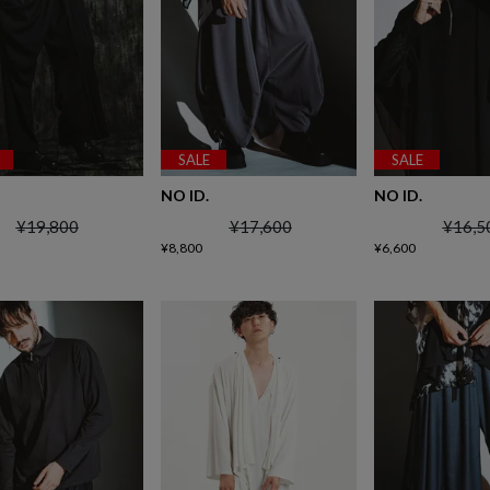
SALE
SALE
NO ID.
NO ID.
¥
19,800
¥
17,600
¥
16,5
¥
8,800
¥
6,600