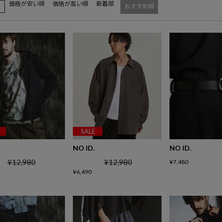
価格が安い順
価格が高い順
新着順
え
おすすめ順
SALE
NO ID.
NO ID.
¥
12,980
¥
12,980
¥
7,480
¥
6,490