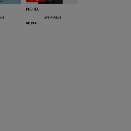
NO ID.
00
¥
17,600
¥
8,800