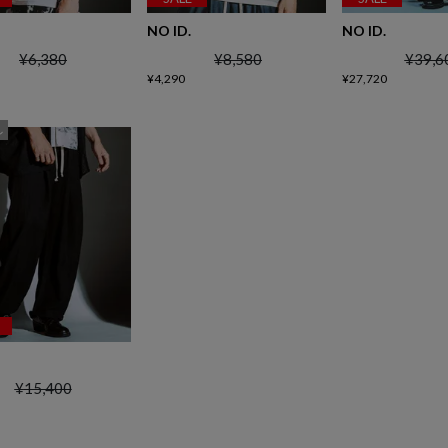
NO ID.
NO ID.
¥
6,380
¥
8,580
¥
39,6
¥
4,290
¥
27,720
し
¥
15,400