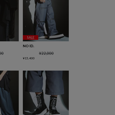
SALE
NO ID.
00
¥
22,000
¥
15,400