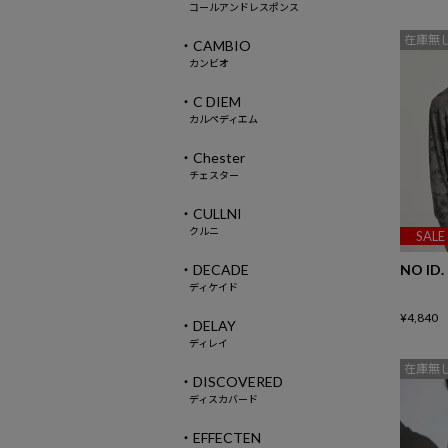
コールアンドレスポンス
在庫無
・CAMBIO
カンビオ
・C DIEM
カルペディエム
・Chester
チェスター
・CULLNI
クルニ
SALE
NO ID.
・DECADE
ディケイド
¥
4,840
・DELAY
ディレイ
在庫無
・DISCOVERED
ディスカバード
・EFFECTEN