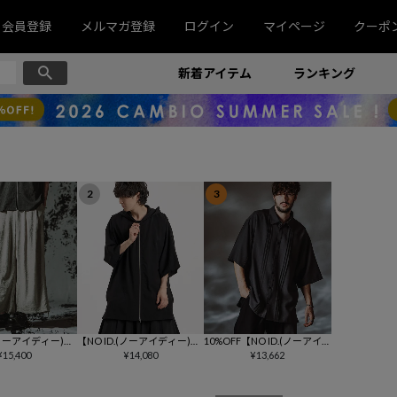
会員登録
メルマガ登録
ログイン
マイページ
クーポ
新着アイテム
ランキング
2
3
.(ノーアイディー)】
【NO ID.(ノーアイディー)】
10%OFF【NO ID.(ノーアイ
ﾊﾞｷﾞｰﾄﾗｳｻﾞｰｽﾞ
¥
15,400
ﾘﾈﾝﾀｯﾁﾌｰﾄﾞﾄﾞﾙﾏﾝBIG-ZIP S
¥
14,080
ディー)】ﾌﾛﾝﾄﾀｯｸﾊｰﾌｽﾘｰﾌﾞ
¥
13,662
06-513P)
H シャツ(458006-088S)
BIG-SH シャツ(458006-483
S)