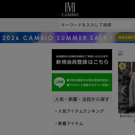
索
1
人気・新着・注目から探す
・人気アイテムランキング
【NO ID
2ﾀｯｸｲｰｼﾞｰ
・新着アイテム
パンツ(8590