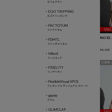
エフェクテン
・EGO TRIPPING
エゴトリッピング
・FACTOTUM
SALE
ファクトタム
NO ID.
・FDMTL
ファンダメンタル
¥
6,160
・felkod
フィルコッド
在庫無
・FIDELITY
フィデリティ
・FlexibleVisual SPCE
フレキシブル ヴィジュアル スペース
・glamb
グラム
・GLIMCLAP
SALE