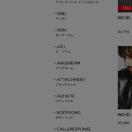
ア グッド バッド インフルエンス
SALE
・ANEI
NO ID.
アーネイ
・AKM
¥
6,776
エーケーエム
・a lit r
ア リトル
・ANGENEHM
アンゲネーム
・ATTACHMENT
アタッチメント
・AUI NITE
アウィナイト
・BODYSONG.
NO ID.
ボディソング
¥
5,280
・CALL&RESPONSE